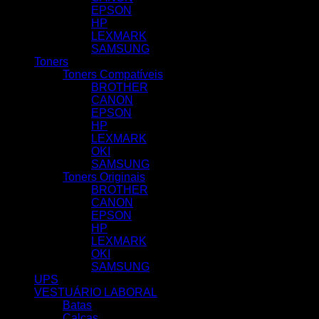
EPSON
HP
LEXMARK
SAMSUNG
Toners
Toners Compatíveis
BROTHER
CANON
EPSON
HP
LEXMARK
OKI
SAMSUNG
Toners Originais
BROTHER
CANON
EPSON
HP
LEXMARK
OKI
SAMSUNG
UPS
VESTUÁRIO LABORAL
Batas
Calças