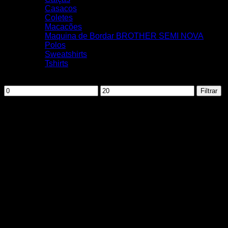
Casacos
Coletes
Macacões
Maquina de Bordar BROTHER SEMI NOVA
Polos
Sweatshirts
Tshirts
Filtrar por preço
Preço
Preço
Filtrar
mínimo
máximo