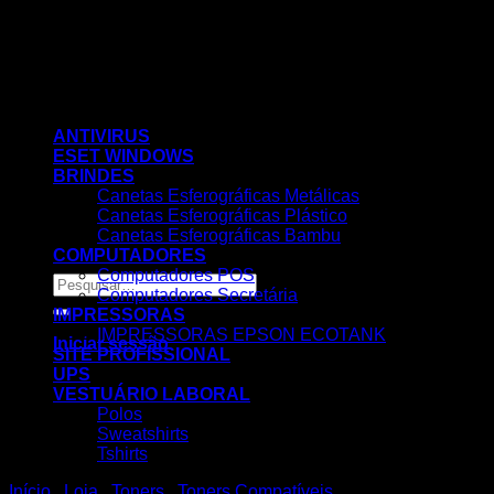
Skip
to
content
ANTIVIRUS
ESET WINDOWS
BRINDES
Canetas Esferográficas Metálicas
Canetas Esferográficas Plástico
Canetas Esferográficas Bambu
COMPUTADORES
Computadores POS
Pesquisar
Computadores Secretária
por:
IMPRESSORAS
IMPRESSORAS EPSON ECOTANK
Iniciar sessão
SITE PROFISSIONAL
UPS
VESTUÁRIO LABORAL
Polos
Sweatshirts
Tshirts
Início
/
Loja
/
Toners
/
Toners Compatíveis
/
HP
Nenhum produto no carrinho.