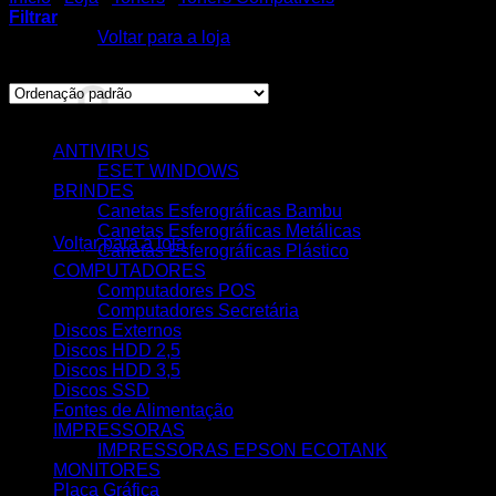
Filtrar
Voltar para a loja
A mostrar todos os 11 resultados
Carrinho
CATEGORIAS
ANTIVIRUS
ESET WINDOWS
BRINDES
Nenhum produto no carrinho.
Canetas Esferográficas Bambu
Canetas Esferográficas Metálicas
Voltar para a loja
Canetas Esferográficas Plástico
COMPUTADORES
Computadores POS
Computadores Secretária
Discos Externos
Discos HDD 2,5
Discos HDD 3,5
Discos SSD
Fontes de Alimentação
IMPRESSORAS
IMPRESSORAS EPSON ECOTANK
MONITORES
Placa Gráfica