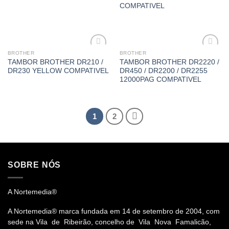
COMPATIVEL
BROTHER
BROTHER
Adicionar
Adicionar
TAMBOR BROTHER DR210 /
TAMBOR BROTHER DR2220 /
á lista de
á lista de
DR230 YELLOW COMPATIVEL
DR450 / DR2200 / DR2255
desejos
desejos
12000PAG COMPATIVEL
1
2
SOBRE NÓS
A Nortemedia®
A Nortemedia® marca fundada em 14 de setembro de 2004, com
sede na Vila de Ribeirão, concelho de Vila Nova Famalicão,