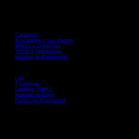
A Nortemedia®
A Nortemedia® marca fundada em 14 de setembro de 2004, com se
elaboração de Web Sites, estáticos e dinâmicos, tendo como principal
Atendimento ao Cliente
Contactos
Acompanhe o Seu Pedido
Termos e Condições
Trocas e Devoluções
Métodos de Pagamento
INFORMAÇÃO
Loja
A Empresa
Garantia / RMAS
Métodos de Envio
Política de Privacidade