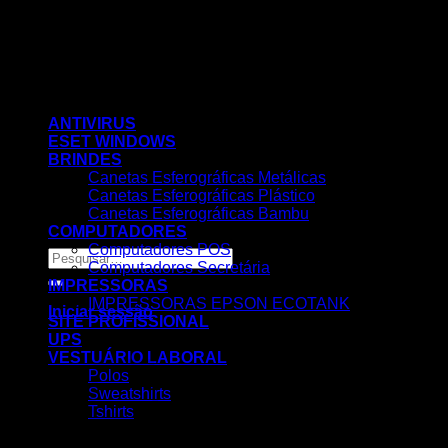
Skip
to
content
ANTIVIRUS
ESET WINDOWS
BRINDES
Canetas Esferográficas Metálicas
Canetas Esferográficas Plástico
Canetas Esferográficas Bambu
COMPUTADORES
Computadores POS
Pesquisar
Computadores Secretária
por:
IMPRESSORAS
IMPRESSORAS EPSON ECOTANK
Iniciar sessão
SITE PROFISSIONAL
UPS
VESTUÁRIO LABORAL
Polos
Sweatshirts
Tshirts
Nenhum produto no carrinho.