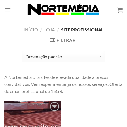
Skip
to
content
INÍCIO
/
LOJA
/
SITE PROFISSIONAL
FILTRAR
A Nortemedia cria sites de elevada qualidade a preços
convidativos. Vem experimentar já os nossos serviços. Oferta
de email profissional de 15GB.
Adicionar
á lista de
desejos