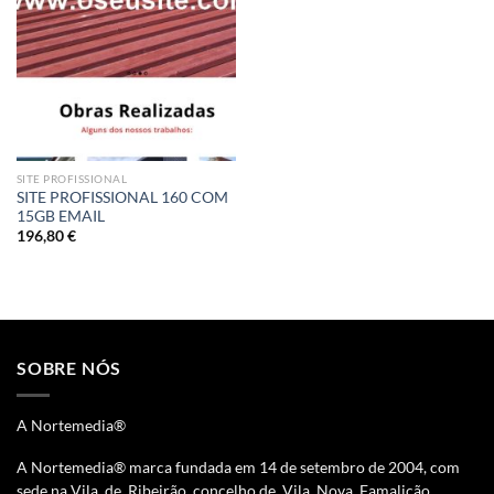
SITE PROFISSIONAL
SITE PROFISSIONAL 160 COM
15GB EMAIL
196,80
€
SOBRE NÓS
A Nortemedia®
A Nortemedia® marca fundada em 14 de setembro de 2004, com
sede na Vila de Ribeirão, concelho de Vila Nova Famalicão,