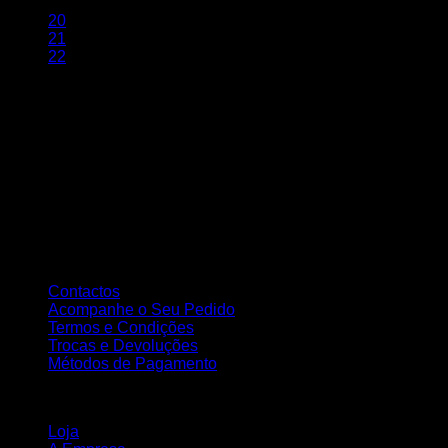
…
20
21
22
Sobre nós
A Nortemedia®
A Nortemedia® marca fundada em 14 de setembro de 2004, com
sede na Vila de Ribeirão, concelho de Vila Nova Famalicão,
dedicamo-nos desde então á área de informática bem como à
elaboração de Web Sites, estáticos e dinâmicos, tendo como
principal objectivo a total satisfação dos nossos clientes..
Atendimento ao Cliente
Contactos
Acompanhe o Seu Pedido
Termos e Condições
Trocas e Devoluções
Métodos de Pagamento
INFORMAÇÃO
Loja