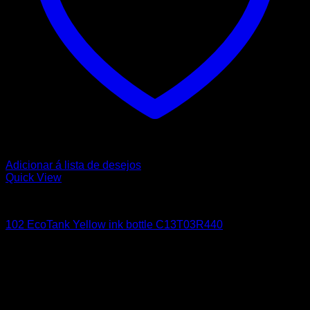
Adicionar á lista de desejos
Quick View
EPSON
102 EcoTank Yellow ink bottle C13T03R440
9,21
€