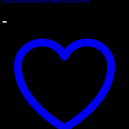
102 EcoTank Cyan ink bottle C13T03R240
9,21
€