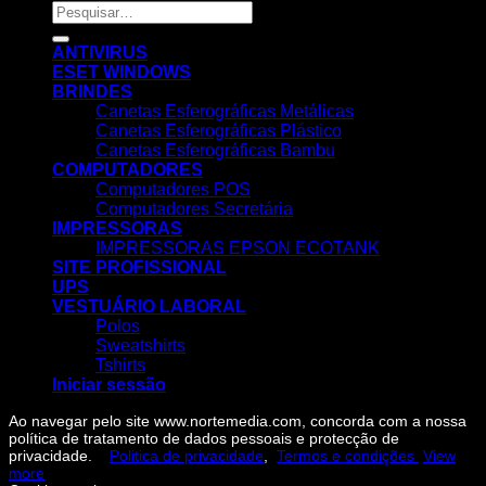
Pesquisar
por:
ANTIVIRUS
ESET WINDOWS
BRINDES
Canetas Esferográficas Metálicas
Canetas Esferográficas Plástico
Canetas Esferográficas Bambu
COMPUTADORES
Computadores POS
Computadores Secretária
IMPRESSORAS
IMPRESSORAS EPSON ECOTANK
SITE PROFISSIONAL
UPS
VESTUÁRIO LABORAL
Polos
Sweatshirts
Tshirts
Iniciar sessão
Ao navegar pelo site www.nortemedia.com, concorda com a nossa
política de tratamento de dados pessoais e protecção de
privacidade.
Politica de privacidade
,
Termos e condições
View
more