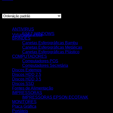
A mostrar 1–12 de 256 resultados
CATEGORIAS
Nenhum produto no carrinho.
ANTIVIRUS
ESET WINDOWS
Voltar para a loja
BRINDES
Canetas Esferográficas Bambu
Canetas Esferográficas Metálicas
Canetas Esferográficas Plástico
COMPUTADORES
Computadores POS
Computadores Secretária
Discos Externos
Discos HDD 2,5
Discos HDD 3,5
Discos SSD
Fontes de Alimentação
IMPRESSORAS
IMPRESSORAS EPSON ECOTANK
MONITORES
Placa Gráfica
Portáteis