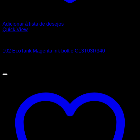
Adicionar á lista de desejos
Quick View
EPSON
102 EcoTank Magenta ink bottle C13T03R340
9,21
€