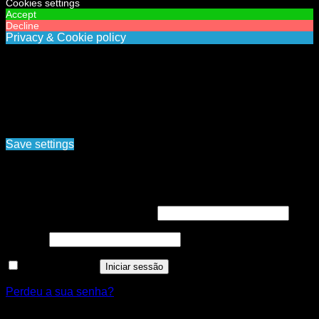
Cookies settings
Accept
Decline
Privacy & Cookie policy
Privacy & Cookies policy
Cookies list
Cookie name
Active
Ao navegar pelo site www.nortemedia.com, concorda com a
nossa política de tratamento de dados pessoais e protecção
de privacidade. Politica de privacidade, Termos e
condições
Save settings
Cookies settings
Iniciar sessão
Obrigatório
Nome de utilizador ou email
*
Obrigatório
Senha
*
Manter sessão
Iniciar sessão
Perdeu a sua senha?