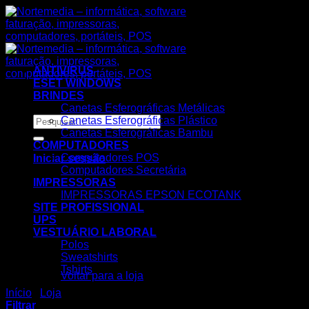
Skip
to
content
ANTIVIRUS
ESET WINDOWS
BRINDES
Canetas Esferográficas Metálicas
Pesquisar
Canetas Esferográficas Plástico
por:
Canetas Esferográficas Bambu
COMPUTADORES
Computadores POS
Iniciar sessão
Computadores Secretária
IMPRESSORAS
IMPRESSORAS EPSON ECOTANK
SITE PROFISSIONAL
UPS
VESTUÁRIO LABORAL
Polos
Nenhum produto no carrinho.
Sweatshirts
Tshirts
Voltar para a loja
Início
/
Loja
/
Tinteiros
Carrinho
Filtrar