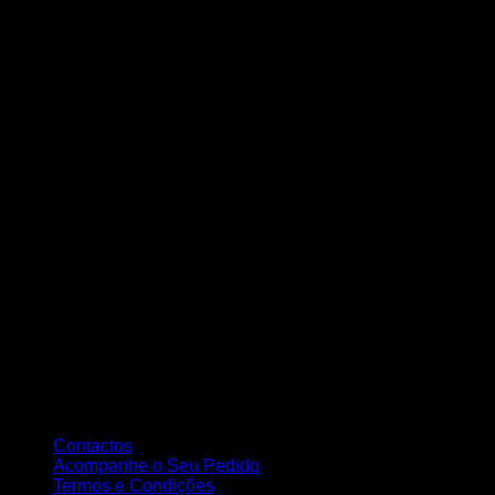
Sobre nós
A Nortemedia®
A Nortemedia® marca fundada em 14 de setembro de 2004, com se
elaboração de Web Sites, estáticos e dinâmicos, tendo como principal
Atendimento ao Cliente
Contactos
Acompanhe o Seu Pedido
Termos e Condições