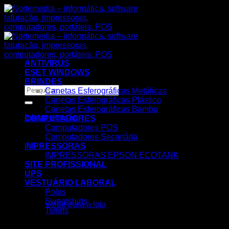
Skip
to
content
ANTIVIRUS
ESET WINDOWS
BRINDES
Pesquisar
Canetas Esferográficas Metálicas
por:
Canetas Esferográficas Plástico
Canetas Esferográficas Bambu
Iniciar sessão
COMPUTADORES
Computadores POS
Computadores Secretária
IMPRESSORAS
IMPRESSORAS EPSON ECOTANK
SITE PROFISSIONAL
UPS
VESTUÁRIO LABORAL
Nenhum produto no carrinho.
Polos
Sweatshirts
Voltar para a loja
Tshirts
Carrinho