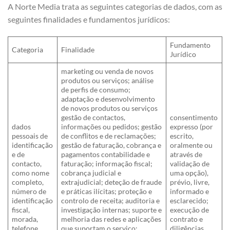
A Norte Media trata as seguintes categorias de dados, com as
seguintes finalidades e fundamentos jurídicos:
Fundamento
Categoria
Finalidade
Jurídico
marketing ou venda de novos
produtos ou serviços; análise
de perfis de consumo;
adaptação e desenvolvimento
de novos produtos ou serviços
gestão de contactos,
consentimento
dados
informações ou pedidos; gestão
expresso (por
pessoais de
de conflitos e de reclamações;
escrito,
identificação
gestão de faturação, cobrança e
oralmente ou
e de
pagamentos contabilidade e
através de
contacto,
faturação; informação fiscal;
validação de
como nome
cobrança judicial e
uma opção),
completo,
extrajudicial; deteção de fraude
prévio, livre,
número de
e práticas ilícitas; proteção e
informado e
identificação
controlo de receita; auditoria e
esclarecido;
fiscal,
investigação internas; suporte e
execução de
morada,
melhoria das redes e aplicações
contrato e
telefone,
que suportam o serviço;
diligências