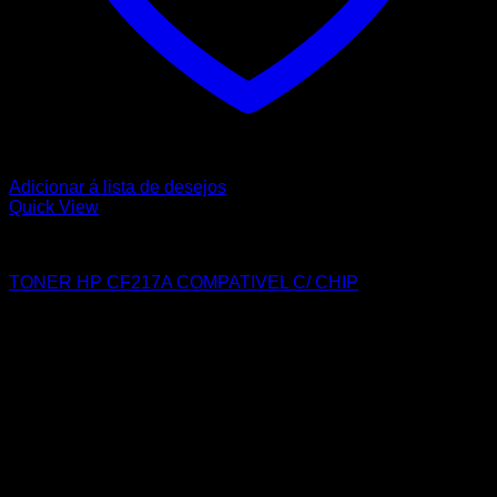
Adicionar á lista de desejos
Quick View
HP
TONER HP CF217A COMPATIVEL C/ CHIP
Sobre nós
A Nortemedia®
A Nortemedia® marca fundada em 14 de setembro de 2004, com
sede na Vila de Ribeirão, concelho de Vila Nova Famalicão,
dedicamo-nos desde então á área de informática bem como à
elaboração de Web Sites, estáticos e dinâmicos, tendo como
principal objectivo a total satisfação dos nossos clientes..
Atendimento ao Cliente