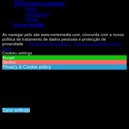
VESTUÁRIO LABORAL
Polos
Sweatshirts
Tshirts
Iniciar sessão
Ao navegar pelo site www.nortemedia.com, concorda com a nossa
política de tratamento de dados pessoais e protecção de
privacidade.
Politica de privacidade
,
Termos e condições
View
more
Cookies settings
Accept
Decline
Privacy & Cookie policy
Privacy & Cookies policy
Cookies list
Cookie name
Active
Ao navegar pelo site www.nortemedia.com, concorda com a
nossa política de tratamento de dados pessoais e protecção
de privacidade. Politica de privacidade, Termos e
condições
Save settings
Cookies settings
Iniciar sessão