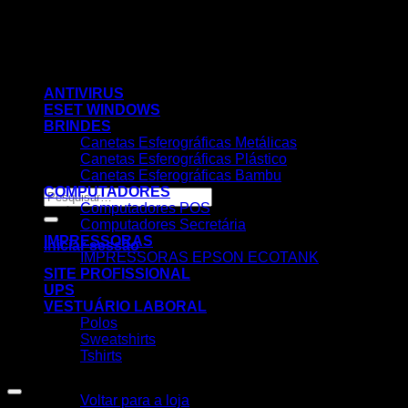
Skip
to
content
ANTIVIRUS
ESET WINDOWS
BRINDES
Canetas Esferográficas Metálicas
Canetas Esferográficas Plástico
Canetas Esferográficas Bambu
COMPUTADORES
Pesquisar
Computadores POS
por:
Computadores Secretária
IMPRESSORAS
Iniciar sessão
IMPRESSORAS EPSON ECOTANK
SITE PROFISSIONAL
UPS
VESTUÁRIO LABORAL
Polos
Sweatshirts
Tshirts
Nenhum produto no carrinho.
Voltar para a loja