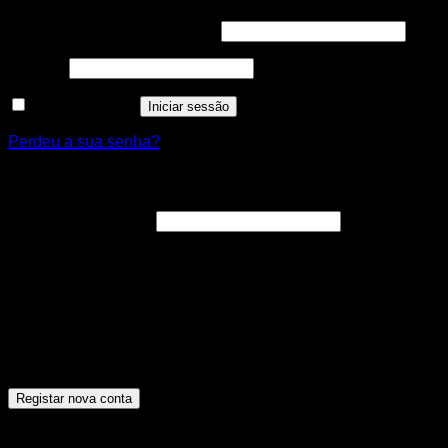
Obrigatório
Nome de utilizador ou email
*
Obrigatório
Senha
*
Manter sessão
Iniciar sessão
Perdeu a sua senha?
Registar nova conta
Obrigatório
Endereço de email
*
A ligação para definir uma nova senha será enviada para o
seu endereço de email.
Os seus dados pessoais serão utilizados para melhorar a
sua experiência por toda a loja, para gerir o acesso à sua
conta e para os propósitos descritos na nossa [politica de
privacidade].
Registar nova conta