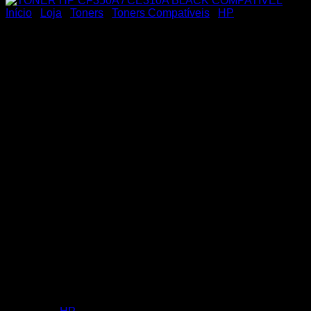
Início
/
Loja
/
Toners
/
Toners Compatíveis
/
HP
TONER HP CF350A /
CE310A BLACK
COMPATIVEL
TONER HP CF350A / CE310A BLACK COMPATIVEL