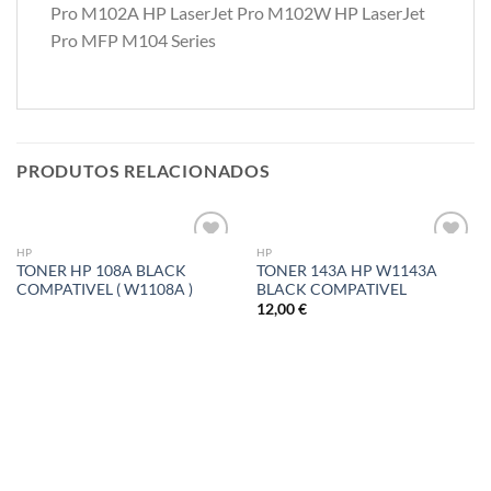
Pro M102A HP LaserJet Pro M102W HP LaserJet
Pro MFP M104 Series
PRODUTOS RELACIONADOS
HP
HP
Adicionar
Adicionar
TONER HP 108A BLACK
TONER 143A HP W1143A
á lista de
á lista de
COMPATIVEL ( W1108A )
BLACK COMPATIVEL
desejos
desejos
12,00
€