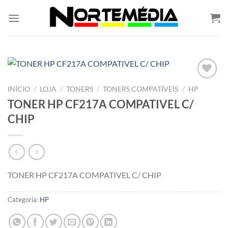
Skip
to
content
Adicionar
INÍCIO
/
LOJA
/
TONERS
/
TONERS COMPATÍVEIS
/
HP
á lista de
TONER HP CF217A COMPATIVEL C/
desejos
CHIP
TONER HP CF217A COMPATIVEL C/ CHIP
Categoria:
HP