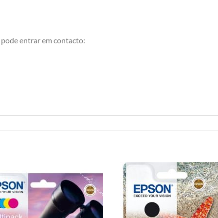
 pode entrar em contacto:
Adicionar
Adicio
á lista de
á lista
desejos
desej