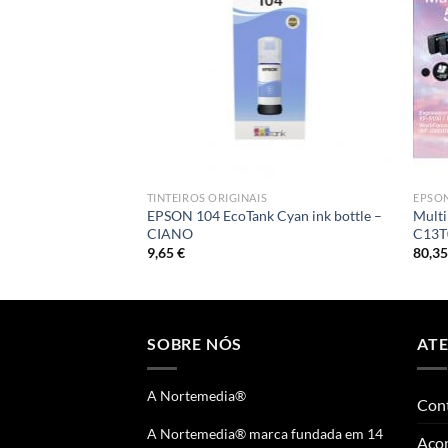
TINTEIROS ORIGINAIS
EPSO
EPSON 104 EcoTank Cyan ink bottle –
Multi
CIANO
C13T
9,65
€
80,3
SOBRE NÓS
AT
A Nortemedia®
Con
A Nortemedia® marca fundada em 14
Aco