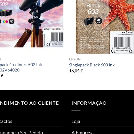
N
EPSON
pack 4-colours 502 Ink
Singlepack Black 603 Ink
02V64020
16,05
€
5
€
ENDIMENTO AO CLIENTE
INFORMAÇÃO
tactos
Loja
mpanhe o Seu Pedido
A Empresa