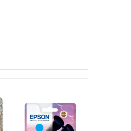
nar
Adicionar
 de
á lista de
os
desejos