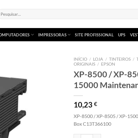
esquisar
or:
OMPUTADORES
IMPRESSORAS
SITE PROFISSIONAL
UPS
VES
INÍCIO
/
LOJA
/
TINTEIROS
/
ORIGINAIS
/
EPSON
XP-8500 / XP-85
Adicionar
á lista de
15000 Maintena
desejos
10,23
€
XP-8500 / XP-8505 / XP-150
Box C13T366100
Quantidade de XP-8500 / XP-850