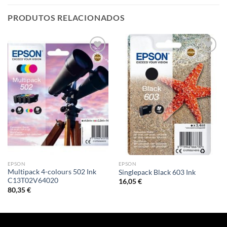
PRODUTOS RELACIONADOS
Adicionar
Adicionar
á lista de
á lista de
desejos
desejos
EPSON
EPSON
Multipack 4-colours 502 Ink
Singlepack Black 603 Ink
C13T02V64020
16,05
€
80,35
€