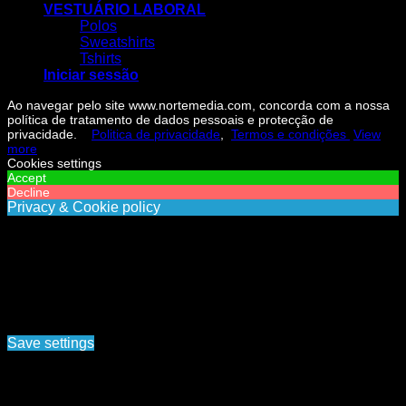
VESTUÁRIO LABORAL
Polos
Sweatshirts
Tshirts
Iniciar sessão
Ao navegar pelo site www.nortemedia.com, concorda com a nossa
política de tratamento de dados pessoais e protecção de
privacidade.
Politica de privacidade
,
Termos e condições
View
more
Cookies settings
Accept
Decline
Privacy & Cookie policy
Privacy & Cookies policy
Cookies list
Cookie name
Active
Ao navegar pelo site www.nortemedia.com, concorda com a
nossa política de tratamento de dados pessoais e protecção
de privacidade. Politica de privacidade, Termos e
condições
Save settings
Cookies settings
Iniciar sessão