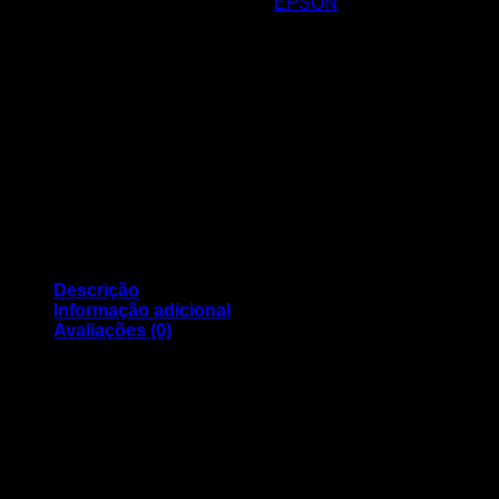
REF:
C13T03U44020
Categoria:
EPSON
Yellow
603
Ink
Descrição
Informação adicional
Avaliações (0)
Singlepack Yellow 603 Ink C13T03U44020
Volume: 2,4 ml
Compatível com os modelos:
Expression Home XP-2100, XP-2105, XP-3100, XP-3105,