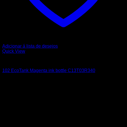
Adicionar á lista de desejos
Quick View
EPSON
102 EcoTank Magenta ink bottle C13T03R340
9,21
€