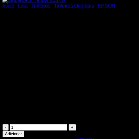
Início
/
Loja
/
Tinteiros
/
Tinteiros Originais
/
EPSON
Singlepack Yellow 603 Ink
9,30
€
Singlepack Yellow 603 Ink C13T03U44020
Quantidade
de
Adicionar
Singlepack