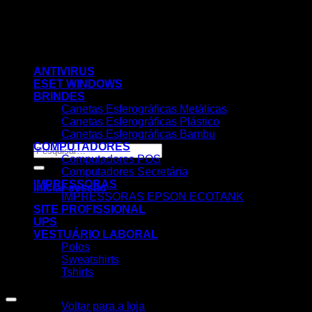
Skip
to
content
ANTIVIRUS
ESET WINDOWS
BRINDES
Canetas Esferográficas Metálicas
Canetas Esferográficas Plástico
Canetas Esferográficas Bambu
COMPUTADORES
Pesquisar
Computadores POS
por:
Computadores Secretária
IMPRESSORAS
Iniciar sessão
IMPRESSORAS EPSON ECOTANK
SITE PROFISSIONAL
UPS
VESTUÁRIO LABORAL
Polos
Sweatshirts
Tshirts
Nenhum produto no carrinho.
Voltar para a loja