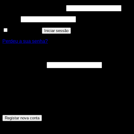
Obrigatório
Nome de utilizador ou email
*
Obrigatório
Senha
*
Manter sessão
Iniciar sessão
Perdeu a sua senha?
Registar nova conta
Obrigatório
Endereço de email
*
A ligação para definir uma nova senha será enviada para o
seu endereço de email.
Os seus dados pessoais serão utilizados para melhorar a
sua experiência por toda a loja, para gerir o acesso à sua
conta e para os propósitos descritos na nossa [politica de
privacidade].
Registar nova conta