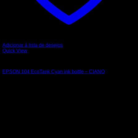
Adicionar á lista de desejos
Quick View
Tinteiros Originais
EPSON 104 EcoTank Cyan ink bottle – CIANO
9,65
€
Sobre nós
A Nortemedia®
A Nortemedia® marca fundada em 14 de setembro de 2004, com
sede na Vila de Ribeirão, concelho de Vila Nova Famalicão,
dedicamo-nos desde então á área de informática bem como à
elaboração de Web Sites, estáticos e dinâmicos, tendo como
principal objectivo a total satisfação dos nossos clientes..
Atendimento ao Cliente