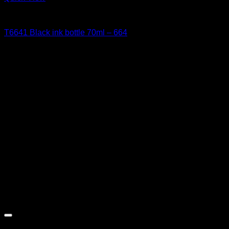
EPSON
T6641 Black ink bottle 70ml – 664
11,68
€