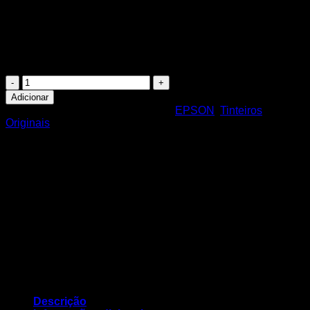
contacto:
geral@nortemedia.com
932060016
Quantidade
de
Adicionar
Singlepack
REF:
C13T02V14020
Categorias:
EPSON
,
Tinteiros
Black
Originais
502
Ink
C13T02V14020
Descrição