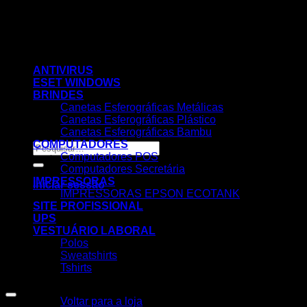
Skip
to
content
ANTIVIRUS
ESET WINDOWS
BRINDES
Canetas Esferográficas Metálicas
Canetas Esferográficas Plástico
Canetas Esferográficas Bambu
COMPUTADORES
Pesquisar
Computadores POS
por:
Computadores Secretária
IMPRESSORAS
Iniciar sessão
IMPRESSORAS EPSON ECOTANK
SITE PROFISSIONAL
UPS
VESTUÁRIO LABORAL
Polos
Sweatshirts
Tshirts
Nenhum produto no carrinho.
Voltar para a loja