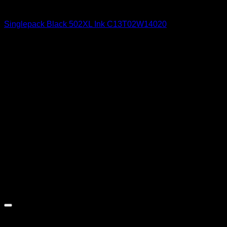
Tinteiros Originais
Singlepack Black 502XL Ink C13T02W14020
34,00
€