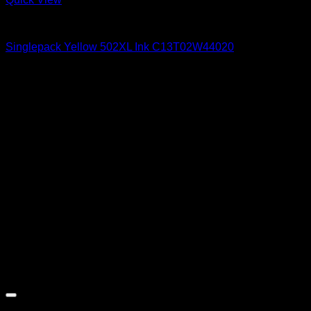
Tinteiros Originais
Singlepack Yellow 502XL Ink C13T02W44020
17,00
€