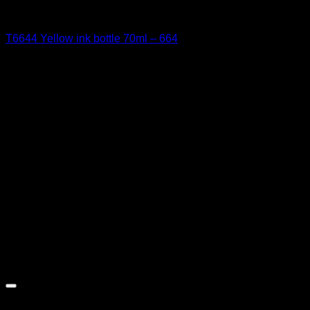
EPSON
T6644 Yellow ink bottle 70ml – 664
11,68
€