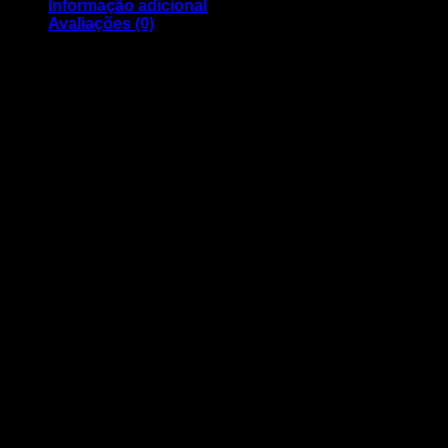
Informação adicional
Avaliações (0)
Singlepack Black 502 Ink C13T02V14020
Capacidade: 210 páginas
Volume: 4,6ml
Compatível com os modelos:
WorkForce WF-2860DWF, WF-2865DWF Expression Home
XP-5100, XP-5105
Para qualquer esclarecimento adicional pode entrar em
contacto:
geral@nortemedia.com
932060016
Peso
60 g