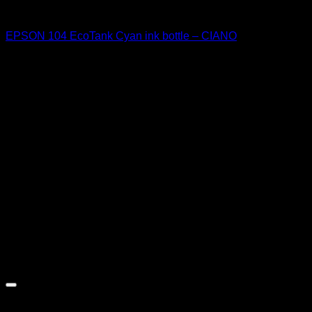
Tinteiros Originais
EPSON 104 EcoTank Cyan ink bottle – CIANO
9,65
€