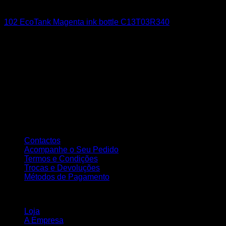
EPSON
102 EcoTank Magenta ink bottle C13T03R340
9,21
€
Sobre nós
A Nortemedia®
A Nortemedia® marca fundada em 14 de setembro de 2004, com
sede na Vila de Ribeirão, concelho de Vila Nova Famalicão,
dedicamo-nos desde então á área de informática bem como à
elaboração de Web Sites, estáticos e dinâmicos, tendo como
principal objectivo a total satisfação dos nossos clientes..
Atendimento ao Cliente
Contactos
Acompanhe o Seu Pedido
Termos e Condições
Trocas e Devoluções
Métodos de Pagamento
INFORMAÇÃO
Loja
A Empresa