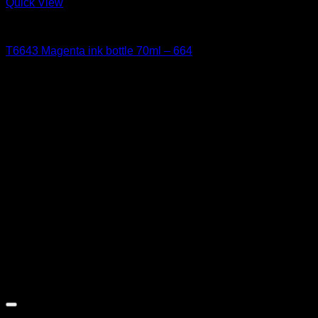
Quick View
EPSON
T6643 Magenta ink bottle 70ml – 664
11,68
€