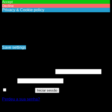
Accept
Decline
Privacy & Cookie policy
Privacy & Cookies policy
Cookies list
Cookie name
Active
Ao navegar pelo site www.nortemedia.com, concorda com a
nossa política de tratamento de dados pessoais e protecção
de privacidade. Politica de privacidade, Termos e
condições
Save settings
Cookies settings
Iniciar sessão
Obrigatório
Nome de utilizador ou email
*
Obrigatório
Senha
*
Manter sessão
Iniciar sessão
Perdeu a sua senha?
Registar nova conta