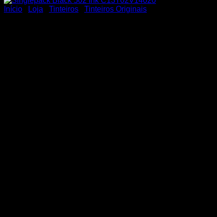
Início
/
Loja
/
Tinteiros
/
Tinteiros Originais
Singlepack Black 502 Ink
C13T02V14020
21,51
€
Singlepack Black 502 Ink C13T02V14020
Para qualquer esclarecimento adicional pode entrar em