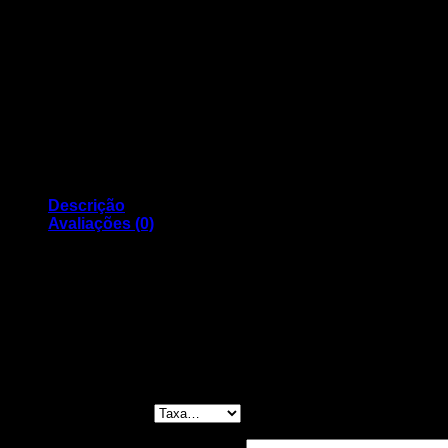
Descrição
Avaliações (0)
Tinteiro Compativel CANON 551 CYAN AZUL
Avaliações
Ainda não existem avaliações.
Seja o primeiro a avaliar “Tinteiro Compative
A sua classificação
*