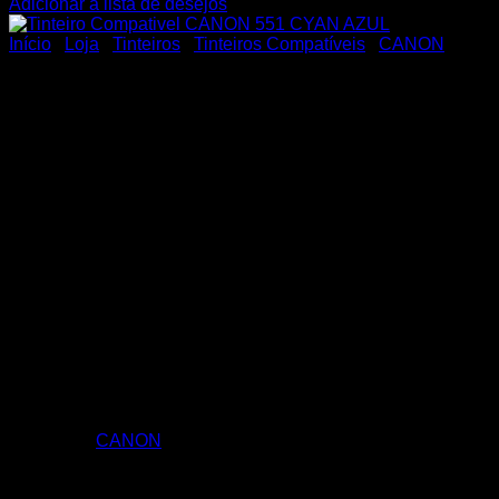
Adicionar á lista de desejos
Início
/
Loja
/
Tinteiros
/
Tinteiros Compatíveis
/
CANON
Tinteiro Compativel CANON
Tinteiro Compativel CANON 551 CYAN AZUL
Categoria:
CANON