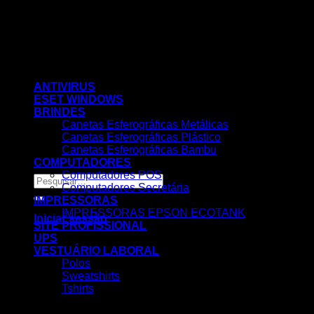
Skip
to
content
ANTIVIRUS
ESET WINDOWS
BRINDES
Canetas Esferográficas Metálicas
Canetas Esferográficas Plástico
Canetas Esferográficas Bambu
COMPUTADORES
Computadores POS
Pesquisar
Computadores Secretária
por:
IMPRESSORAS
IMPRESSORAS EPSON ECOTANK
Iniciar sessão
SITE PROFISSIONAL
UPS
VESTUÁRIO LABORAL
Polos
Sweatshirts
Tshirts
Nenhum produto no carrinho.