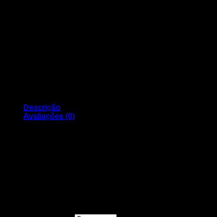
Descrição
Avaliações (0)
Tinteiro Compativel CANON 551 BK PRETO
Avaliações
Ainda não existem avaliações.
Seja o primeiro a avaliar “Tinteiro Compativel
CANON 551 BK PRETO”