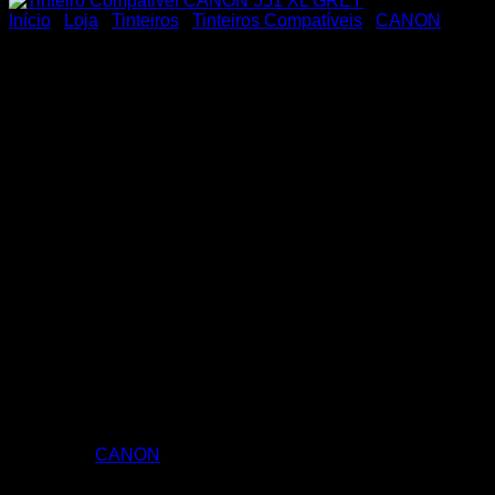
Início
/
Loja
/
Tinteiros
/
Tinteiros Compatíveis
/
CANON
Tinteiro Compativel CANON
551 XL GREY
Tinteiro Compativel CANON 551 XL GREY
Categoria:
CANON