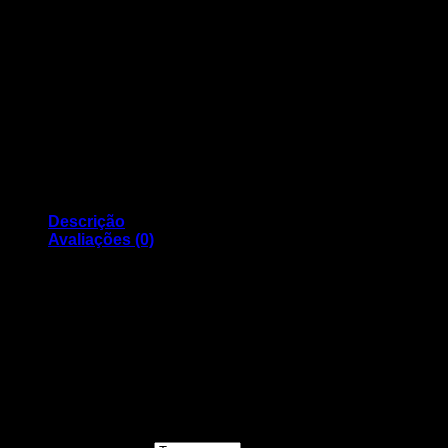
Descrição
Avaliações (0)
Tinteiro Compativel CANON 551 XL GREY
Avaliações
Ainda não existem avaliações.
Seja o primeiro a avaliar “Tinteiro Compativel
CANON 551 XL GREY”