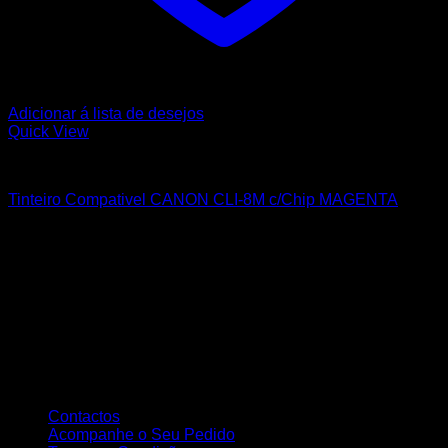
Adicionar á lista de desejos
Quick View
CANON
Tinteiro Compativel CANON CLI-8M c/Chip MAGENTA
Sobre nós
A Nortemedia®
A Nortemedia® marca fundada em 14 de setembro de 2004, com
sede na Vila de Ribeirão, concelho de Vila Nova Famalicão,
dedicamo-nos desde então á área de informática bem como à
elaboração de Web Sites, estáticos e dinâmicos, tendo como
principal objectivo a total satisfação dos nossos clientes..
Atendimento ao Cliente
Contactos
Acompanhe o Seu Pedido