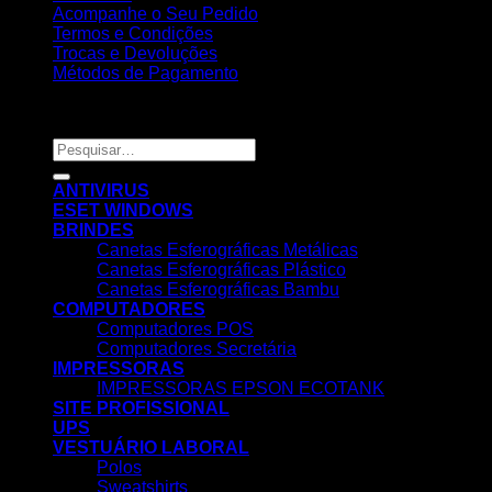
Acompanhe o Seu Pedido
Termos e Condições
Trocas e Devoluções
Métodos de Pagamento
Copyright 2026 ©
Nortemedia®
Pesquisar
por:
ANTIVIRUS
ESET WINDOWS
BRINDES
Canetas Esferográficas Metálicas
Canetas Esferográficas Plástico
Canetas Esferográficas Bambu
COMPUTADORES
Computadores POS
Computadores Secretária
IMPRESSORAS
IMPRESSORAS EPSON ECOTANK
SITE PROFISSIONAL
UPS
VESTUÁRIO LABORAL
Polos
Sweatshirts