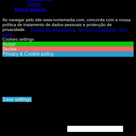
Tshirts
Iniciar sessão
Ao navegar pelo site www.nortemedia.com, concorda com a nossa
política de tratamento de dados pessoais e protecção de
privacidade.
Politica de privacidade
,
Termos e condições
View
more
Cookies settings
Accept
Decline
Privacy & Cookie policy
Privacy & Cookies policy
Cookies list
Cookie name
Active
Ao navegar pelo site www.nortemedia.com, concorda com a
nossa política de tratamento de dados pessoais e protecção
de privacidade. Politica de privacidade, Termos e
condições
Save settings
Cookies settings
Iniciar sessão
Obrigatório
Nome de utilizador ou email
*