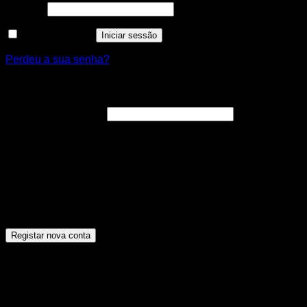
Obrigatório
Senha
*
Manter sessão
Iniciar sessão
Perdeu a sua senha?
Registar nova conta
Obrigatório
Endereço de email
*
A ligação para definir uma nova senha será enviada para o
seu endereço de email.
Os seus dados pessoais serão utilizados para melhorar a
sua experiência por toda a loja, para gerir o acesso à sua
conta e para os propósitos descritos na nossa [politica de
privacidade].
Registar nova conta