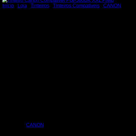
Início
/
Loja
/
Tinteiros
/
Tinteiros Compatíveis
/
CANON
Tinteiro Canon Compativel
PGI-580BK XXL Preto
Tinteiro Canon Compativel PGI-580BK XXL Preto
Categoria:
CANON