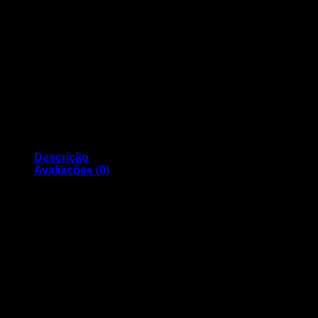
Descrição
Avaliações (0)
Tinteiro Canon Compativel PGI-580BK XXL Preto
Capacidade: 30ml
Compatível com os modelos:
Canon Pixma TR7550
Canon Pixma TR8550
Canon Pixma TS6150
Canon Pixma TS6151
Canon Pixma TS8150