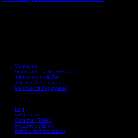
Sobre nós
A Nortemedia®
A Nortemedia® marca fundada em 14 de setembro de 2004, com
sede na Vila de Ribeirão, concelho de Vila Nova Famalicão,
dedicamo-nos desde então á área de informática bem como à
elaboração de Web Sites, estáticos e dinâmicos, tendo como
principal objectivo a total satisfação dos nossos clientes..
Atendimento ao Cliente
Contactos
Acompanhe o Seu Pedido
Termos e Condições
Trocas e Devoluções
Métodos de Pagamento
INFORMAÇÃO
Loja
A Empresa
Garantia / RMAS
Métodos de Envio
Política de Privacidade