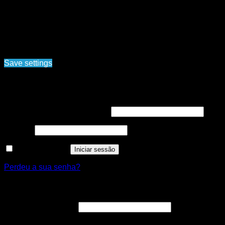
Cookies list
Cookie name
Active
Ao navegar pelo site www.nortemedia.com, concorda com a
nossa política de tratamento de dados pessoais e protecção
de privacidade. Politica de privacidade, Termos e
condições
Save settings
Cookies settings
Iniciar sessão
Obrigatório
Nome de utilizador ou email
*
Obrigatório
Senha
*
Manter sessão
Iniciar sessão
Perdeu a sua senha?
Registar nova conta
Obrigatório
Endereço de email
*
A ligação para definir uma nova senha será enviada para o