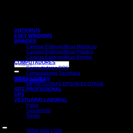
Skip
to
content
ANTIVIRUS
ESET WINDOWS
BRINDES
Canetas Esferográficas Metálicas
Canetas Esferográficas Plástico
Canetas Esferográficas Bambu
COMPUTADORES
Pesquisar
Computadores POS
por:
Computadores Secretária
IMPRESSORAS
Iniciar sessão
IMPRESSORAS EPSON ECOTANK
SITE PROFISSIONAL
UPS
VESTUÁRIO LABORAL
Polos
Sweatshirts
Tshirts
Nenhum produto no carrinho.
Voltar para a loja