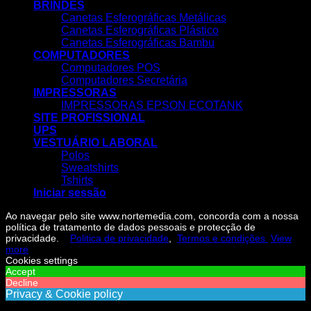
BRINDES
Canetas Esferográficas Metálicas
Canetas Esferográficas Plástico
Canetas Esferográficas Bambu
COMPUTADORES
Computadores POS
Computadores Secretária
IMPRESSORAS
IMPRESSORAS EPSON ECOTANK
SITE PROFISSIONAL
UPS
VESTUÁRIO LABORAL
Polos
Sweatshirts
Tshirts
Iniciar sessão
Ao navegar pelo site www.nortemedia.com, concorda com a nossa
política de tratamento de dados pessoais e protecção de
privacidade.
Politica de privacidade
,
Termos e condições
View
more
Cookies settings
Accept
Decline
Privacy & Cookie policy
Privacy & Cookies policy