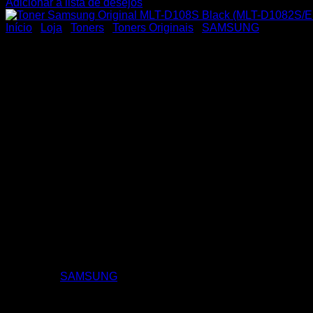
Adicionar á lista de desejos
Início
/
Loja
/
Toners
/
Toners Originais
/
SAMSUNG
Toner Samsung Original ML
Toner Samsung Original MLT-D108S Black (MLT-D1082S/ELS
Categoria:
SAMSUNG