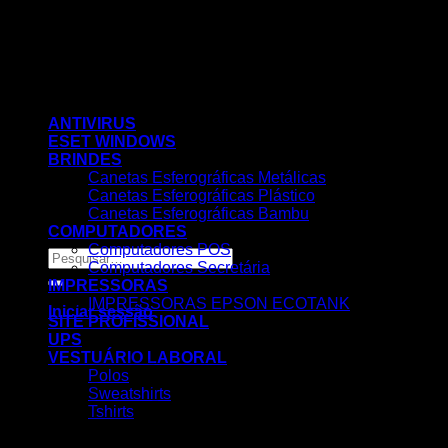
Skip
to
content
ANTIVIRUS
ESET WINDOWS
BRINDES
Canetas Esferográficas Metálicas
Canetas Esferográficas Plástico
Canetas Esferográficas Bambu
COMPUTADORES
Computadores POS
Pesquisar
Computadores Secretária
por:
IMPRESSORAS
IMPRESSORAS EPSON ECOTANK
Iniciar sessão
SITE PROFISSIONAL
UPS
VESTUÁRIO LABORAL
Polos
Sweatshirts
Tshirts
Nenhum produto no carrinho.