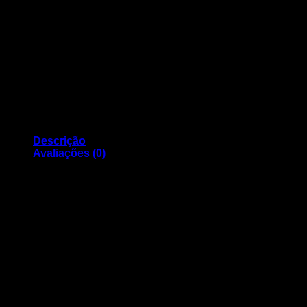
Descrição
Avaliações (0)
Toner Samsung Original MLT-D108S Black (MLT-D1082S/ELS
Capacidade: 1500 páginas
Compatível com os modelos:
Samsung ML-1640, ML-1641, ML-2240, ML-2241
Avaliações
Ainda não existem avaliações.