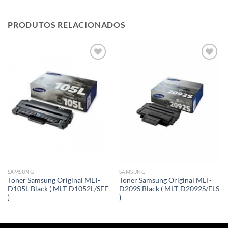
PRODUTOS RELACIONADOS
Adicionar
Adicionar
á lista de
á lista de
desejos
desejos
SAMSUNG
SAMSUNG
Toner Samsung Original MLT-
Toner Samsung Original MLT-
D105L Black ( MLT-D1052L/SEE
D209S Black ( MLT-D2092S/ELS
)
)