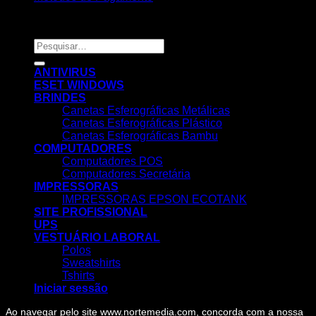
Copyright 2026 ©
Nortemedia®
Pesquisar
por:
ANTIVIRUS
ESET WINDOWS
BRINDES
Canetas Esferográficas Metálicas
Canetas Esferográficas Plástico
Canetas Esferográficas Bambu
COMPUTADORES
Computadores POS
Computadores Secretária
IMPRESSORAS
IMPRESSORAS EPSON ECOTANK
SITE PROFISSIONAL
UPS
VESTUÁRIO LABORAL
Polos
Sweatshirts
Tshirts
Iniciar sessão
Ao navegar pelo site www.nortemedia.com, concorda com a nossa