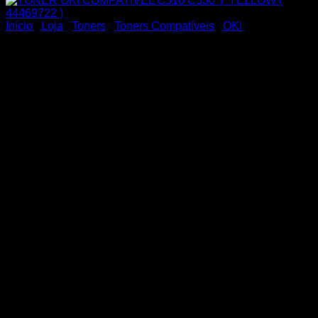
Início
/
Loja
/
Toners
/
Toners Compatíveis
/
OKI
TONER OKI COMPATIVEL
C510 C530 Y YELLOW (
44469722 )
TONER OKI COMPATIVEL C510 C530 Y YELLOW (