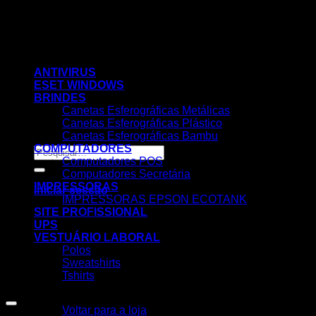
Skip
to
content
ANTIVIRUS
ESET WINDOWS
BRINDES
Canetas Esferográficas Metálicas
Canetas Esferográficas Plástico
Canetas Esferográficas Bambu
COMPUTADORES
Pesquisar
Computadores POS
por:
Computadores Secretária
IMPRESSORAS
Iniciar sessão
IMPRESSORAS EPSON ECOTANK
SITE PROFISSIONAL
UPS
VESTUÁRIO LABORAL
Polos
Sweatshirts
Tshirts
Nenhum produto no carrinho.
Voltar para a loja