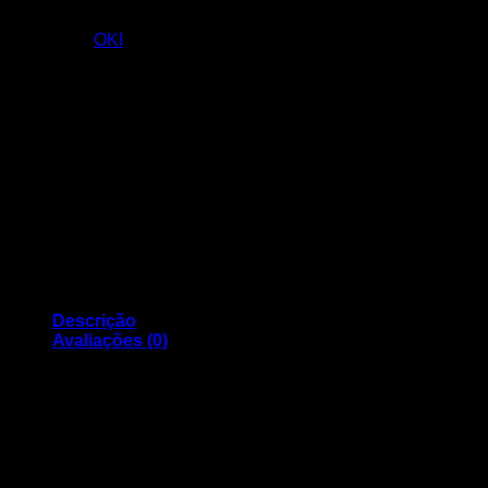
44469722 )
Categoria:
OKI
Descrição
Avaliações (0)
TONER OKI COMPATIVEL C510 C530 Y YELLOW (
44469722 )
Capacidade: 5000 páginas
Compatível com os modelos: