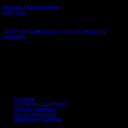
Adicionar á lista de desejos
Quick View
OKI
TONER OKI COMPATIVEL C510 C530 BK BLACK
(44469804)
Sobre nós
A Nortemedia®
A Nortemedia® marca fundada em 14 de setembro de 2004, com
sede na Vila de Ribeirão, concelho de Vila Nova Famalicão,
dedicamo-nos desde então á área de informática bem como à
elaboração de Web Sites, estáticos e dinâmicos, tendo como
principal objectivo a total satisfação dos nossos clientes..
Atendimento ao Cliente
Contactos
Acompanhe o Seu Pedido
Termos e Condições
Trocas e Devoluções
Métodos de Pagamento