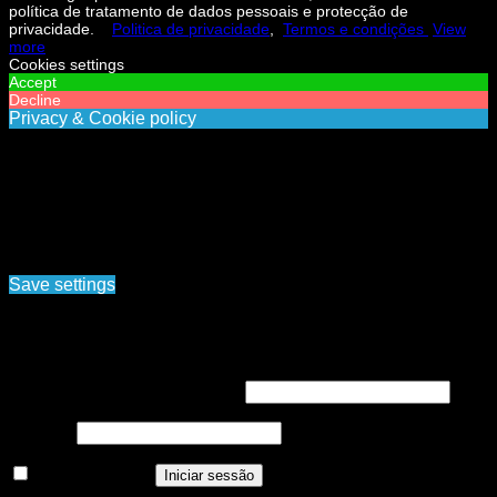
política de tratamento de dados pessoais e protecção de
privacidade.
Politica de privacidade
,
Termos e condições
View
more
Cookies settings
Accept
Decline
Privacy & Cookie policy
Privacy & Cookies policy
Cookies list
Cookie name
Active
Ao navegar pelo site www.nortemedia.com, concorda com a
nossa política de tratamento de dados pessoais e protecção
de privacidade. Politica de privacidade, Termos e
condições
Save settings
Cookies settings
Iniciar sessão
Obrigatório
Nome de utilizador ou email
*
Obrigatório
Senha
*
Manter sessão
Iniciar sessão