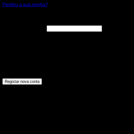
Perdeu a sua senha?
Registar nova conta
Obrigatório
Endereço de email
*
A ligação para definir uma nova senha será enviada para o
seu endereço de email.
Os seus dados pessoais serão utilizados para melhorar a
sua experiência por toda a loja, para gerir o acesso à sua
conta e para os propósitos descritos na nossa [politica de
privacidade].
Registar nova conta