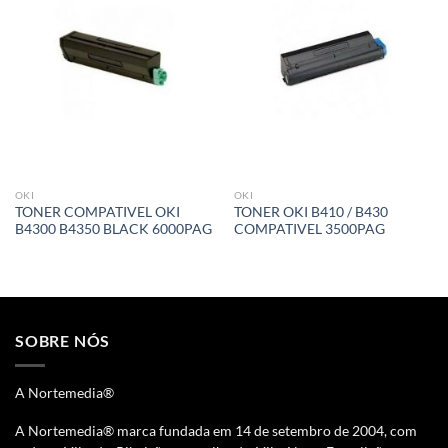
á lista de
á lista de
desejos
desejos
OKI
OKI
TONER COMPATIVEL OKI
TONER OKI B410 / B430
B4300 B4350 BLACK 6000PAG
COMPATIVEL 3500PAG
SOBRE NÓS
A Nortemedia®
A Nortemedia® marca fundada em 14 de setembro de 2004, com