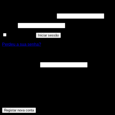
Iniciar sessão
Obrigatório
Nome de utilizador ou email
*
Obrigatório
Senha
*
Manter sessão
Iniciar sessão
Perdeu a sua senha?
Registar nova conta
Obrigatório
Endereço de email
*
A ligação para definir uma nova senha será enviada para o
seu endereço de email.
Os seus dados pessoais serão utilizados para melhorar a
sua experiência por toda a loja, para gerir o acesso à sua
conta e para os propósitos descritos na nossa [politica de
privacidade].
Registar nova conta