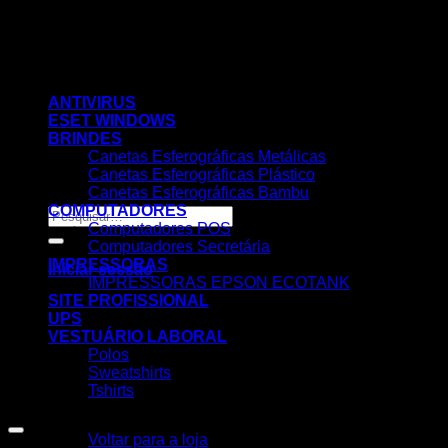
Skip
to
content
ANTIVIRUS
ESET WINDOWS
BRINDES
Canetas Esferográficas Metálicas
Canetas Esferográficas Plástico
Canetas Esferográficas Bambu
COMPUTADORES
Pesquisar
Computadores POS
por:
Computadores Secretária
IMPRESSORAS
Iniciar sessão
IMPRESSORAS EPSON ECOTANK
SITE PROFISSIONAL
UPS
VESTUÁRIO LABORAL
Polos
Sweatshirts
Tshirts
Nenhum produto no carrinho.
Voltar para a loja