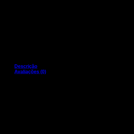
Descrição
Avaliações (0)
Tinteiro HP Compativel 935 XL Magenta V3
Compatível com os modelos:
HP Officejet Pro 6830 (E3E02A) e HP Officejet Pro 6230
(E3E03A)
Avaliações
Ainda não existem avaliações.