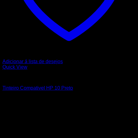
Adicionar á lista de desejos
Quick View
HP
Tinteiro Compativel HP 10 Preto
Sobre nós
A Nortemedia®
A Nortemedia® marca fundada em 14 de setembro de 2004, com
sede na Vila de Ribeirão, concelho de Vila Nova Famalicão,
dedicamo-nos desde então á área de informática bem como à
elaboração de Web Sites, estáticos e dinâmicos, tendo como
principal objectivo a total satisfação dos nossos clientes..