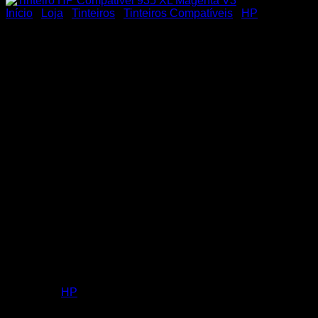
Início
/
Loja
/
Tinteiros
/
Tinteiros Compatíveis
/
HP
Tinteiro HP Compativel 935
XL Magenta V3
Tinteiro HP Compativel 935 XL Magenta V3
Categoria:
HP