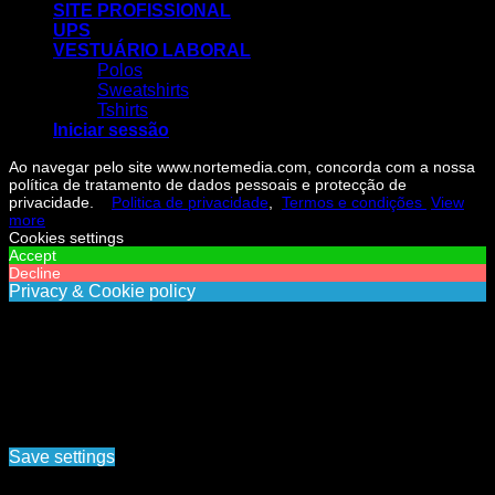
SITE PROFISSIONAL
UPS
VESTUÁRIO LABORAL
Polos
Sweatshirts
Tshirts
Iniciar sessão
Ao navegar pelo site www.nortemedia.com, concorda com a nossa
política de tratamento de dados pessoais e protecção de
privacidade.
Politica de privacidade
,
Termos e condições
View
more
Cookies settings
Accept
Decline
Privacy & Cookie policy
Privacy & Cookies policy
Cookies list
Cookie name
Active
Ao navegar pelo site www.nortemedia.com, concorda com a
nossa política de tratamento de dados pessoais e protecção
de privacidade. Politica de privacidade, Termos e
condições
Save settings
Cookies settings