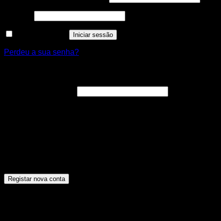
Obrigatório
Senha
*
Manter sessão
Iniciar sessão
Perdeu a sua senha?
Registar nova conta
Obrigatório
Endereço de email
*
A ligação para definir uma nova senha será enviada para o
seu endereço de email.
Os seus dados pessoais serão utilizados para melhorar a
sua experiência por toda a loja, para gerir o acesso à sua
conta e para os propósitos descritos na nossa [politica de
privacidade].
Registar nova conta