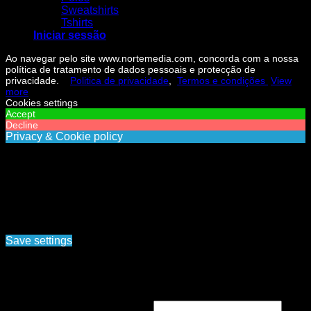
Sweatshirts
Tshirts
Iniciar sessão
Ao navegar pelo site www.nortemedia.com, concorda com a nossa
política de tratamento de dados pessoais e protecção de
privacidade.
Politica de privacidade
,
Termos e condições
View
more
Cookies settings
Accept
Decline
Privacy & Cookie policy
Privacy & Cookies policy
Cookies list
Cookie name
Active
Ao navegar pelo site www.nortemedia.com, concorda com a
nossa política de tratamento de dados pessoais e protecção
de privacidade. Politica de privacidade, Termos e
condições
Save settings
Cookies settings
Iniciar sessão
Obrigatório
Nome de utilizador ou email
*