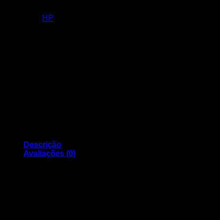
Versão 10
Categoria:
HP
Descrição
Avaliações (0)
Tinteiro HP Compativel 903 XL / 907 XL Preto ( T6M15AE )
Versão 10
Capacidade: 20ml
Compatível com os modelos: