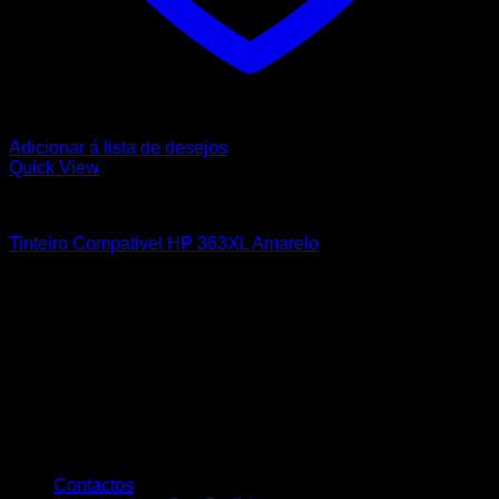
Adicionar á lista de desejos
Quick View
HP
Tinteiro Compativel HP 363XL Amarelo
Sobre nós
A Nortemedia®
A Nortemedia® marca fundada em 14 de setembro de 2004, com
sede na Vila de Ribeirão, concelho de Vila Nova Famalicão,
dedicamo-nos desde então á área de informática bem como à
elaboração de Web Sites, estáticos e dinâmicos, tendo como
principal objectivo a total satisfação dos nossos clientes..
Atendimento ao Cliente
Contactos