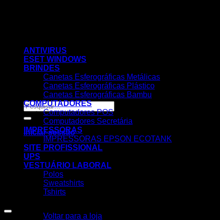
Skip
to
content
ANTIVIRUS
ESET WINDOWS
BRINDES
Canetas Esferográficas Metálicas
Canetas Esferográficas Plástico
Canetas Esferográficas Bambu
COMPUTADORES
Pesquisar
Computadores POS
por:
Computadores Secretária
IMPRESSORAS
Iniciar sessão
IMPRESSORAS EPSON ECOTANK
SITE PROFISSIONAL
UPS
VESTUÁRIO LABORAL
Polos
Sweatshirts
Tshirts
Nenhum produto no carrinho.
Voltar para a loja