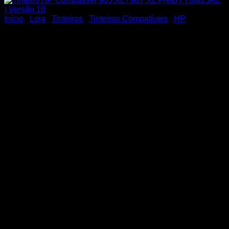
Início
/
Loja
/
Tinteiros
/
Tinteiros Compatíveis
/
HP
Tinteiro HP Compativel 903
XL / 907 XL Preto (
T6M15AE ) Versão 10
Tinteiro HP Compativel 903 XL / 907 XL Preto ( T6M15AE )