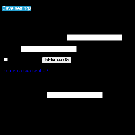
condições
Save settings
Cookies settings
Iniciar sessão
Obrigatório
Nome de utilizador ou email
*
Obrigatório
Senha
*
Manter sessão
Iniciar sessão
Perdeu a sua senha?
Registar nova conta
Obrigatório
Endereço de email
*
A ligação para definir uma nova senha será enviada para o
seu endereço de email.
Os seus dados pessoais serão utilizados para melhorar a
sua experiência por toda a loja, para gerir o acesso à sua
conta e para os propósitos descritos na nossa [politica de