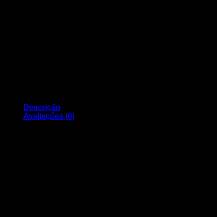
Descrição
Avaliações (0)
Tinteiro Compativel CANON BCI-21C / 24C – cores
Compatível com os modelos:
Bubble Jet S100 BJC-2000 BJC-2100 BJC-4000 series
BJC-5000 BJC-5100 BJC-5500 MultiPASS C20, C30,
C50,C70, C75, C80 FAX-B180C FAX-B210C FAX-B215C
FAX-B230C
Avaliações