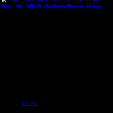
Início
/
Loja
/
Tinteiros
/
Tinteiros Compatíveis
/
CANON
Tinteiro Compativel CANON
BCI-21C / 24C – cores
Tinteiro Compativel CANON BCI-21C / 24C – cores
Categoria:
CANON