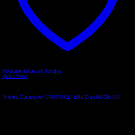
Adicionar á lista de desejos
Quick View
CANON
Tinteiro Compativel CANON CLI-8M c/Chip MAGENTA
Sobre nós
A Nortemedia®
A Nortemedia® marca fundada em 14 de setembro de 2004, com
sede na Vila de Ribeirão, concelho de Vila Nova Famalicão,
dedicamo-nos desde então á área de informática bem como à