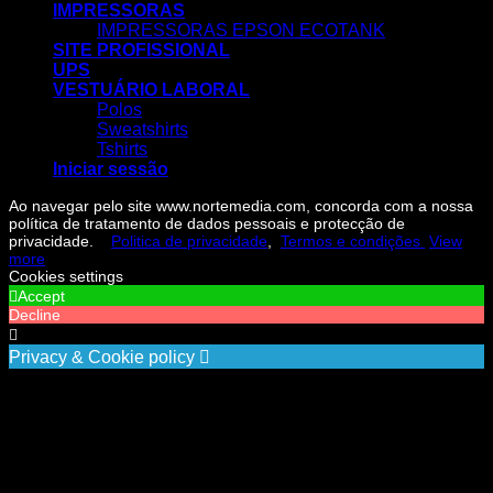
IMPRESSORAS
IMPRESSORAS EPSON ECOTANK
SITE PROFISSIONAL
UPS
VESTUÁRIO LABORAL
Polos
Sweatshirts
Tshirts
Iniciar sessão
Ao navegar pelo site www.nortemedia.com, concorda com a nossa
política de tratamento de dados pessoais e protecção de
privacidade.
Politica de privacidade
,
Termos e condições
View
more
Cookies settings
Accept
Decline
Privacy & Cookie policy
Privacy & Cookies policy
Cookies list
Cookie name
Active
Ao navegar pelo site www.nortemedia.com, concorda com a
nossa política de tratamento de dados pessoais e protecção
de privacidade. Politica de privacidade, Termos e