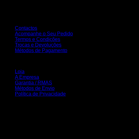
elaboração de Web Sites, estáticos e dinâmicos, tendo como
principal objectivo a total satisfação dos nossos clientes..
Atendimento ao Cliente
Contactos
Acompanhe o Seu Pedido
Termos e Condições
Trocas e Devoluções
Métodos de Pagamento
INFORMAÇÃO
Loja
A Empresa
Garantia / RMAS
Métodos de Envio
Política de Privacidade