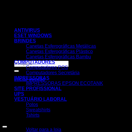
Skip
to
content
ANTIVIRUS
ESET WINDOWS
BRINDES
Canetas Esferográficas Metálicas
Canetas Esferográficas Plástico
Canetas Esferográficas Bambu
COMPUTADORES
Pesquisar
Computadores POS
por:
Computadores Secretária
IMPRESSORAS
Iniciar sessão
IMPRESSORAS EPSON ECOTANK
SITE PROFISSIONAL
UPS
VESTUÁRIO LABORAL
Polos
Sweatshirts
Tshirts
Nenhum produto no carrinho.
Voltar para a loja