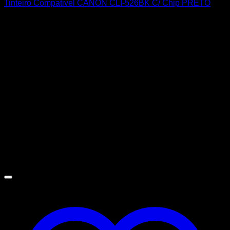
Tinteiro Compativel CANON CLI-526BK C/ Chip PRETO