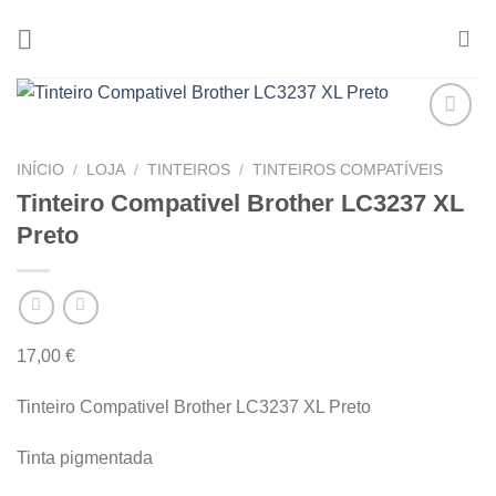
Skip
to
content
Adicionar
á lista de
INÍCIO
/
LOJA
/
TINTEIROS
/
TINTEIROS COMPATÍVEIS
desejos
Tinteiro Compativel Brother LC3237 XL
Preto
17,00
€
Tinteiro Compativel Brother LC3237 XL Preto
Tinta pigmentada