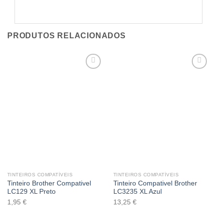
PRODUTOS RELACIONADOS
Adicionar
Adicionar
á lista de
á lista de
desejos
desejos
TINTEIROS COMPATÍVEIS
TINTEIROS COMPATÍVEIS
Tinteiro Brother Compativel
Tinteiro Compativel Brother
LC129 XL Preto
LC3235 XL Azul
1,95
€
13,25
€