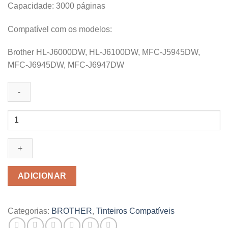
Capacidade: 3000 páginas
Compatível com os modelos:
Brother HL-J6000DW, HL-J6100DW, MFC-J5945DW,
MFC-J6945DW, MFC-J6947DW
Quantidade
de
Tinteiro
Compativel
Brother
LC3237
ADICIONAR
XL
Preto
Categorias:
BROTHER
,
Tinteiros Compatíveis