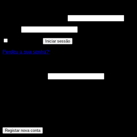
Iniciar sessão
Obrigatório
Nome de utilizador ou email
*
Obrigatório
Senha
*
Manter sessão
Iniciar sessão
Perdeu a sua senha?
Registar nova conta
Obrigatório
Endereço de email
*
A ligação para definir uma nova senha será enviada para o
seu endereço de email.
Os seus dados pessoais serão utilizados para melhorar a
sua experiência por toda a loja, para gerir o acesso à sua
conta e para os propósitos descritos na nossa [politica de
privacidade].
Registar nova conta