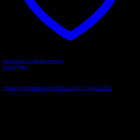
Adicionar á lista de desejos
Quick View
CANON
Tinteiro Compativel CANON CLI-8C c/Chip AZUL
Sobre nós
A Nortemedia®
A Nortemedia® marca fundada em 14 de setembro de 2004, com
sede na Vila de Ribeirão, concelho de Vila Nova Famalicão,
dedicamo-nos desde então á área de informática bem como à
elaboração de Web Sites, estáticos e dinâmicos, tendo como
principal objectivo a total satisfação dos nossos clientes..