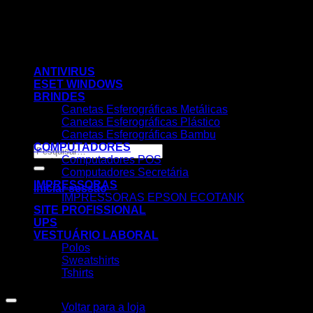
Skip
to
content
ANTIVIRUS
ESET WINDOWS
BRINDES
Canetas Esferográficas Metálicas
Canetas Esferográficas Plástico
Canetas Esferográficas Bambu
COMPUTADORES
Pesquisar
Computadores POS
por:
Computadores Secretária
IMPRESSORAS
Iniciar sessão
IMPRESSORAS EPSON ECOTANK
SITE PROFISSIONAL
UPS
VESTUÁRIO LABORAL
Polos
Sweatshirts
Tshirts
Nenhum produto no carrinho.
Voltar para a loja