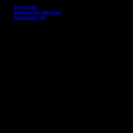
Descrição
Informação adicional
Avaliações (0)
Tinteiro Canon Compativel PFI-107 Y Amarelo ( 6708B001 )
Capacidade: 130ml
Compatível com os modelos:
Canon iPF 670, iPF 680, iPF 685, iPF 770, iPF 780, iPF 785
Para qualquer esclarecimento adicional pode entrar em
contacto:
geral@nortemedia.com
932060016
Peso
60 g
Avaliações
Ainda não existem avaliações.