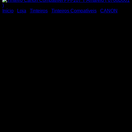
Início
/
Loja
/
Tinteiros
/
Tinteiros Compatíveis
/
CANON
Tinteiro Canon Compativel
PFI-107 Y Amarelo (
6708B001 )
28,90
€