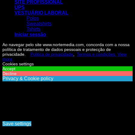
SITE PROFISSIONAL
UPS
VESTUÁRIO LABORAL
Polos
Sweatshirts
Tshirts
Iniciar sessão
Ao navegar pelo site www.nortemedia.com, concorda com a nossa
política de tratamento de dados pessoais e protecção de
privacidade.
Politica de privacidade
,
Termos e condições
View
more
Cookies settings
Accept
Decline
Privacy & Cookie policy
Privacy & Cookies policy
Cookies list
Cookie name
Active
Ao navegar pelo site www.nortemedia.com, concorda com a
nossa política de tratamento de dados pessoais e protecção
de privacidade. Politica de privacidade, Termos e
condições
Save settings
Cookies settings