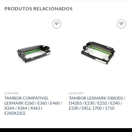
PRODUTOS RELACIONADOS
Adicionar
Adicionar
á lista de
á lista de
desejos
desejos
LEXMARK
LEXMARK
TAMBOR COMPATIVEL
TAMBOR LEXMARK DR8302 /
LEXMARK E260 / E360 / E460 /
D4283 / E230 / E232 / E240 /
X264 / X364 / X463 (
E330 / DELL 1700 / 1710
E260X22G)