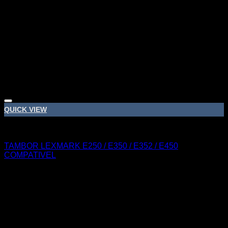
Adicionar á lista de desejos
QUICK VIEW
LEXMARK
TAMBOR LEXMARK E250 / E350 / E352 / E450
COMPATIVEL