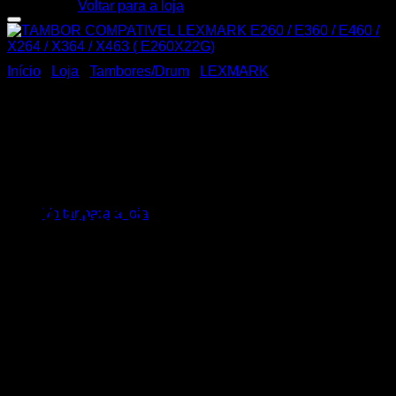
Voltar para a loja
Adicionar á lista de desejos
Carrinho
Início
/
Loja
/
Tambores/Drum
/
LEXMARK
TAMBOR COMPATIVEL
LEXMARK E260 / E360 /
E460 / X264 / X364 / X463 (
Nenhum produto no carrinho.
E260X22G)
Voltar para a loja
TAMBOR COMPATIVEL LEXMARK E260 / E360 / E460 /
X264 / X364 / X463 ( E260X22G)