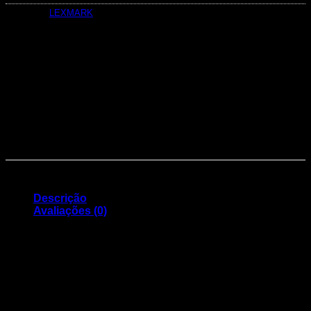
Categoria:
LEXMARK
Descrição
Avaliações (0)
TAMBOR COMPATIVEL LEXMARK E260 / E360 / E460 /
X264 / X364 / X463 ( E260X22G)
Capacidade: 30.000 páginas
Compatível com os modelos: