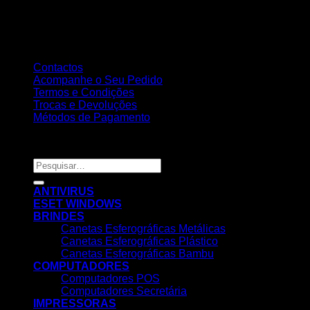
Contactos
Acompanhe o Seu Pedido
Termos e Condições
Trocas e Devoluções
Métodos de Pagamento
Copyright 2026 ©
Nortemedia®
Pesquisar
por:
ANTIVIRUS
ESET WINDOWS
BRINDES
Canetas Esferográficas Metálicas
Canetas Esferográficas Plástico
Canetas Esferográficas Bambu
COMPUTADORES
Computadores POS
Computadores Secretária
IMPRESSORAS