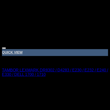
Adicionar á lista de desejos
QUICK VIEW
LEXMARK
TAMBOR LEXMARK DR8302 / D4283 / E230 / E232 / E240 /
E330 / DELL 1700 / 1710
Sobre nós
A Nortemedia®
A Nortemedia® marca fundada em 14 de setembro de 2004, com
sede na Vila de Ribeirão, concelho de Vila Nova Famalicão,
dedicamo-nos desde então á área de informática bem como à
elaboração de Web Sites, estáticos e dinâmicos, tendo como