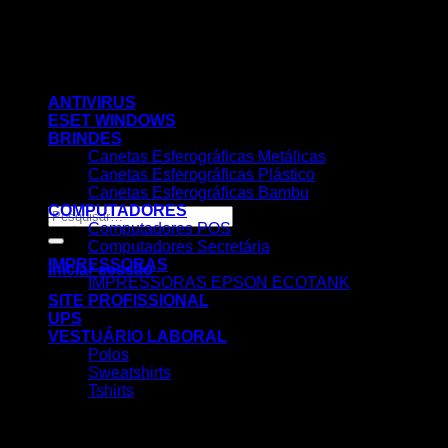
Skip
to
content
ANTIVIRUS
ESET WINDOWS
BRINDES
Canetas Esferográficas Metálicas
Canetas Esferográficas Plástico
Canetas Esferográficas Bambu
COMPUTADORES
Pesquisar
Computadores POS
por:
Computadores Secretária
IMPRESSORAS
Iniciar sessão
IMPRESSORAS EPSON ECOTANK
SITE PROFISSIONAL
UPS
VESTUÁRIO LABORAL
Polos
Sweatshirts
Tshirts
Nenhum produto no carrinho.