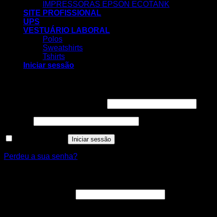
IMPRESSORAS EPSON ECOTANK
SITE PROFISSIONAL
UPS
VESTUÁRIO LABORAL
Polos
Sweatshirts
Tshirts
Iniciar sessão
Iniciar sessão
Obrigatório
Nome de utilizador ou email
*
Obrigatório
Senha
*
Manter sessão
Iniciar sessão
Perdeu a sua senha?
Registar nova conta
Obrigatório
Endereço de email
*
A ligação para definir uma nova senha será enviada para o