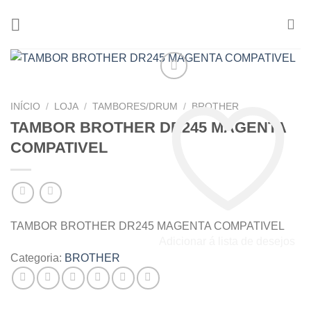
Skip
to
content
INÍCIO
/
LOJA
/
TAMBORES/DRUM
/
BROTHER
TAMBOR BROTHER DR245 MAGENTA
COMPATIVEL
TAMBOR BROTHER DR245 MAGENTA COMPATIVEL
Adicionar á lista de desejos
Categoria:
BROTHER