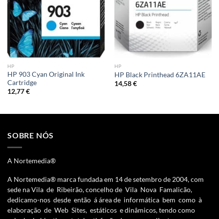
HP
HP
HP 903 Cyan Original Ink
HP Black Printhead 6ZA11AE
Cartridge
14,58
€
12,77
€
SOBRE NÓS
A Nortemedia®
A Nortemedia® marca fundada em 14 de setembro de 2004, com
sede na Vila de Ribeirão, concelho de Vila Nova Famalicão,
dedicamo-nos desde então á área de informática bem como à
elaboração de Web Sites, estáticos e dinâmicos, tendo como