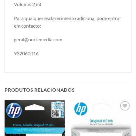
Volume: 2 ml
Para qualquer esclarecimento adicional pode entrar
em contacto:
geral@nortemedia.com
932060016
PRODUTOS RELACIONADOS
Adicionar
Adicionar
á lista de
á lista de
desejos
desejos