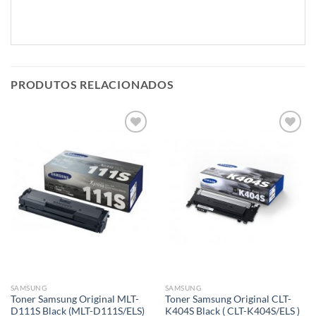
PRODUTOS RELACIONADOS
Adicionar
Adicionar
á lista de
á lista de
desejos
desejos
SAMSUNG
SAMSUNG
Toner Samsung Original MLT-
Toner Samsung Original CLT-
D111S Black (MLT-D111S/ELS)
K404S Black ( CLT-K404S/ELS )