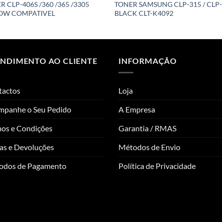
R CLP-406S /360 /365 /3305
TONER SAMSUNG CLP-315 / CLP
OW COMPATIVEL
BLACK CLT-K4092
ENDIMENTO AO CLIENTE
INFORMAÇÃO
tactos
Loja
mpanhe o Seu Pedido
A Empresa
os e Condições
Garantia / RMAS
as e Devoluções
Métodos de Envio
odos de Pagamento
Política de Privacidade