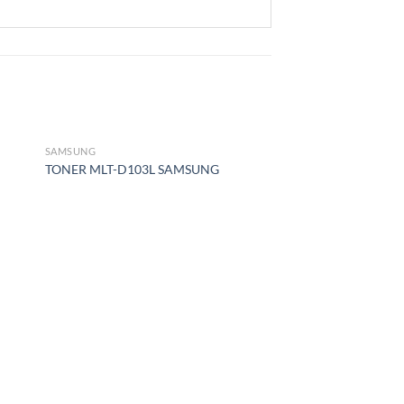
SAMSUNG
nar
Adicionar
TONER MLT-D103L SAMSUNG
 de
á lista de
os
desejos
SAMSUNG