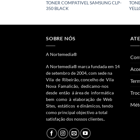
TONER COMPATIVEL SAMSUNG CLP-
TONE
350 BLACK
YELL
SOBRE NÓS
AT
A Nortemedia®
Con
A Nortemedia® marca fundada em 14
Aco
de setembro de 2004, com sede na
Vila de Ribeirão, concelho de Vila
Term
Nova Famalicão, dedicamo-nos
Troc
desde então á área de informática
bem como à elaboração de Web
Mét
Sites, estáticos e dinâmicos, tendo
como principal objectivo a total
satisfação dos nossos clientes..