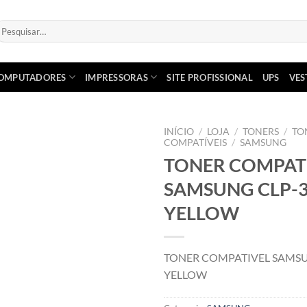
esquisar
or:
OMPUTADORES
IMPRESSORAS
SITE PROFISSIONAL
UPS
VES
INÍCIO
/
LOJA
/
TONERS
/
TO
COMPATÍVEIS
/
SAMSUNG
TONER COMPAT
Adicionar
á lista de
SAMSUNG CLP-
desejos
YELLOW
TONER COMPATIVEL SAMSU
YELLOW