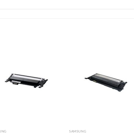
Adicionar
Adicio
á lista de
á lista
desejos
desej
UNG
SAMSUNG