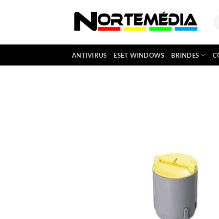
Skip
to
P
p
content
ANTIVIRUS
ESET WINDOWS
BRINDES
C