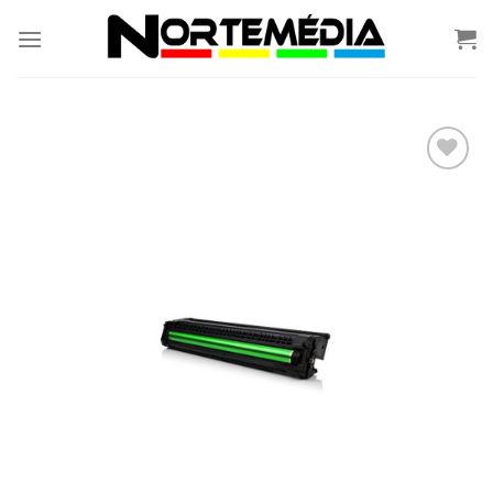
Skip
to
content
Adicionar
á lista de
desejos