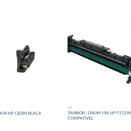
Adicionar
Adicio
á lista de
á lista
desejos
desej
HP
TAMBOR / DRUM 19A HP CF219
OR HP CB384 BLACK
COMPATIVEL