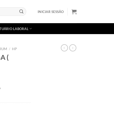
INICIAR SESSÃO
TUÁRIO LABORAL
DRUM
/
HP
A (
W