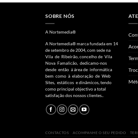
SOBRE NÓS
AT
A Nortemedia®
Con
A Nortemedia® marca fundada em 14
Aco
de setembro de 2004, com sede na
Vila de Ribeirão, concelho de Vila
Term
Nova Famalicão, dedicamo-nos
Troc
desde então á área de informática
bem como à elaboração de Web
Mét
Sites, estáticos e dinâmicos, tendo
como principal objectivo a total
satisfação dos nossos clientes..
CONTACTOS
ACOMPANHE O SEU PEDIDO
TER