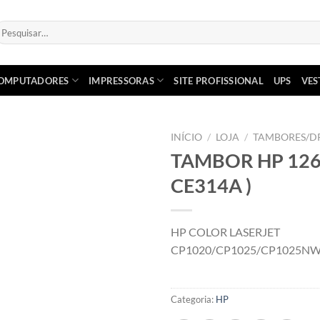
esquisar
or:
OMPUTADORES
IMPRESSORAS
SITE PROFISSIONAL
UPS
VES
INÍCIO
/
LOJA
/
TAMBORES/
TAMBOR HP 126
Adicionar
CE314A )
á lista de
desejos
HP COLOR LASERJET
CP1020/CP1025/CP1025N
Categoria:
HP