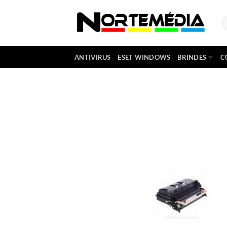
Skip
to
P
p
content
ANTIVIRUS
ESET WINDOWS
BRINDES
C