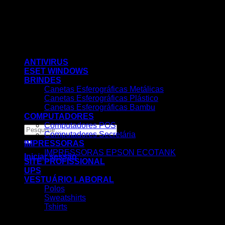
Skip
to
content
ANTIVIRUS
ESET WINDOWS
BRINDES
Canetas Esferográficas Metálicas
Canetas Esferográficas Plástico
Canetas Esferográficas Bambu
COMPUTADORES
Computadores POS
Pesquisar
Computadores Secretária
por:
IMPRESSORAS
IMPRESSORAS EPSON ECOTANK
Iniciar sessão
SITE PROFISSIONAL
UPS
VESTUÁRIO LABORAL
Polos
Sweatshirts
Tshirts
Nenhum produto no carrinho.