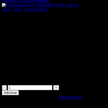
Adicionar á lista de desejos
Início
/
Loja
/
Placa Gráfica
MSI Geforce RTX 3060 AERO
492,40
€
Quantidade
de
Adicionar
MSI
REF:
912-V809-4042
Categoria:
Placa Gráfica
Geforce
RTX