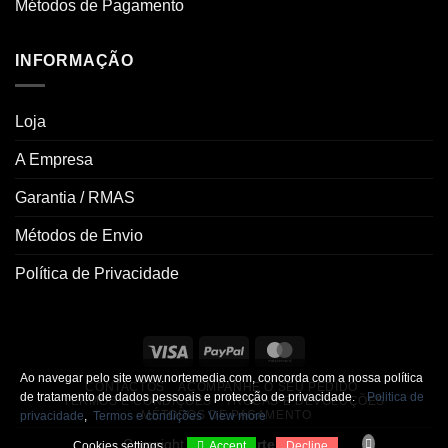
Métodos de Pagamento
INFORMAÇÃO
Loja
A Empresa
Garantia / RMAS
Métodos de Envio
Política de Privacidade
Ao navegar pelo site www.nortemedia.com, concorda com a nossa política
CONTACTOS
ACOMPANHE O SEU PEDIDO
de tratamento de dados pessoais e protecção de privacidade.
Politica de
TERMOS E CONDIÇÕES
TROCAS E DEVOLUÇÕES
MÉTODOS DE PAGAMENTO
privacidade
,
Termos e condições
View more
Copyright 2026 ©
Nortemedia®
Cookies settings
Accept
Decline