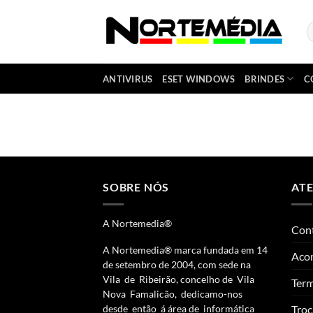
Skip
to
P
p
content
ANTIVIRUS
ESET WINDOWS
BRINDES
C
SOBRE NÓS
AT
A Nortemedia®
Con
A Nortemedia® marca fundada em 14
Aco
de setembro de 2004, com sede na
Vila de Ribeirão, concelho de Vila
Term
Nova Famalicão, dedicamo-nos
Troc
desde então á área de informática