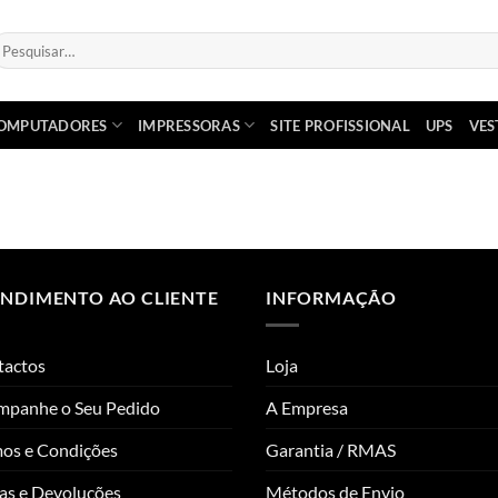
esquisar
or:
OMPUTADORES
IMPRESSORAS
SITE PROFISSIONAL
UPS
VES
ENDIMENTO AO CLIENTE
INFORMAÇÃO
tactos
Loja
mpanhe o Seu Pedido
A Empresa
os e Condições
Garantia / RMAS
as e Devoluções
Métodos de Envio